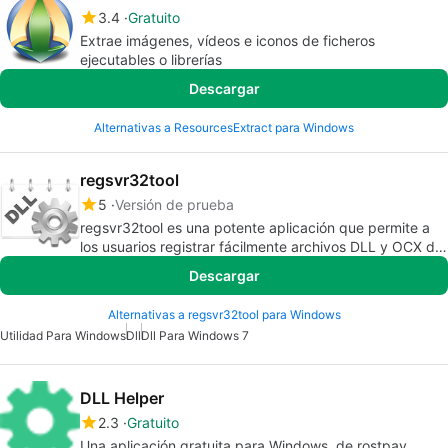
3.4
Gratuito
Extrae imágenes, vídeos e iconos de ficheros
ejecutables o librerías
Descargar
Alternativas a ResourcesExtract para Windows
regsvr32tool
5
Versión de prueba
regsvr32tool es una potente aplicación que permite a
los usuarios registrar fácilmente archivos DLL y OCX de
una sola vez.
Descargar
Alternativas a regsvr32tool para Windows
Utilidad Para Windows
Dll
Dll Para Windows 7
DLL Helper
2.3
Gratuito
Una aplicación gratuita para Windows, de rostpay.